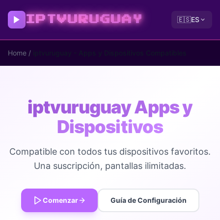
IPTVURUGUAY
🇪🇸
ES
Home
/
iptvuruguay - Apps y Dispositivos Compatibles
iptvuruguay Apps y
Dispositivos
Compatible con todos tus dispositivos favoritos.
Una suscripción, pantallas ilimitadas.
Comenzar
Guía de Configuración